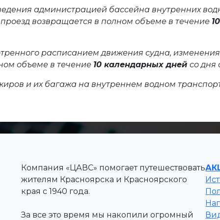
ведения администрацией бассейна внутренних вод
 проезд возвращается в полном объеме в течение
1
отренного расписанием движения судна, изменени
лном объеме в течение
10 календарных дней
со дня
жиров и их багажа на внутреннем водном транспор
Компания «ЦАВС» помогает путешествовать
АК
жителям Красноярска и Красноярского
Ис
края с 1940 года.
По
На
За все это время мы накопили огромный
Вид