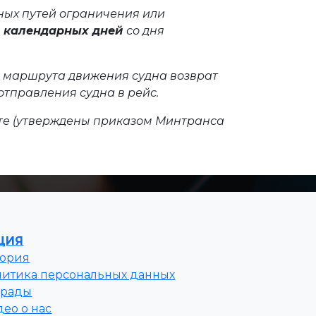
ных путей ограничения или
0 календарных дней
со дня
я маршрута движения судна возврат
 отправления судна в рейс.
те (утверждены приказом Минтранса
ЦИЯ
тория
литика персональных данных
грады
ео о нас