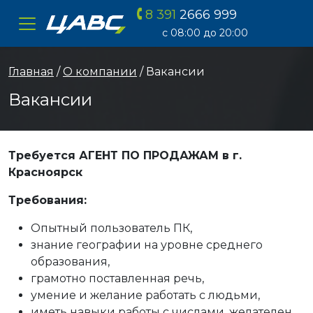
8 391
2666 999
ЦАВС
с 08:00 до 20:00
Главная
/
О компании
/ Вакансии
Вакансии
Требуется АГЕНТ ПО ПРОДАЖАМ в г.
Красноярск
Требования:
Опытный пользователь ПК,
знание географии на уровне среднего
образования,
грамотно поставленная речь,
умение и желание работать с людьми,
иметь навыки работы с числами, желателен