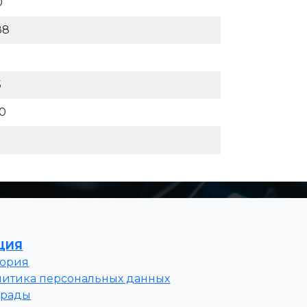
0
88
5
00
ЦИЯ
тория
литика персональных данных
грады