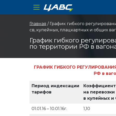
ЦАВС
Главная
/ График гибкого регулирован
св, купейных, плацкартных и общих ваго
График гибкого регулиров
по территории РФ в вагона
ГРАФИК ГИБКОГО РЕГУЛИРОВАНИ
РФ в ваго
Период индексации
Коэффициент
тарифов
на перевозки
в купейных и 
01.01.16 – 10.01.16г.
1,10