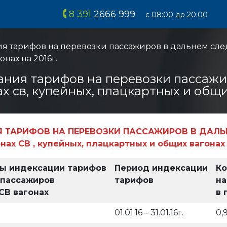
8 391
2666 999
с 08:00 до 20:00
ия тарифов на перевозки пассажиров в дальнем сле
нах на 2016г.
ания тарифов на перевозки пассаж
х св, купейных, плацкартных и общих
Я ТАРИФОВ НА ПЕРЕВОЗКИ ПАССАЖИРОВ В ДАЛ
нах СВ , купейных, плацкартных и общих вагонах н
ы индексации тарифов
Период индексации
Ко
 пассажиров
тарифов
на
СВ вагонах
в 
01.01.16 – 31.01.16г.
0,